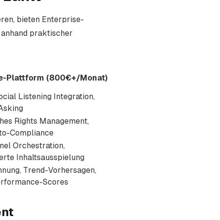
ren, bieten Enterprise-
n anhand praktischer
e-Plattform (800€+/Monat)
ocial Listening Integration,
 Asking
hes Rights Management,
o-Compliance
el Orchestration,
erte Inhaltsausspielung
nung, Trend-Vorhersagen,
erformance-Scores
ent