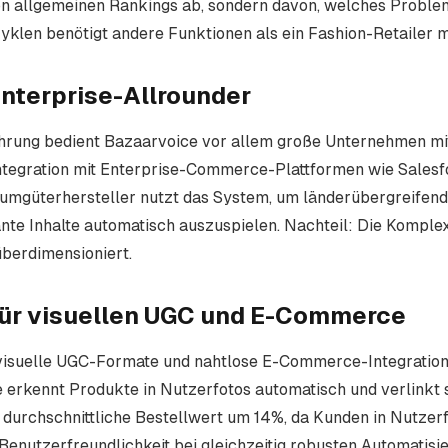
n allgemeinen Rankings ab, sondern davon, welches Problem
klen benötigt andere Funktionen als ein Fashion-Retailer m
Enterprise-Allrounder
hrung bedient Bazaarvoice vor allem große Unternehmen mit
en Integration mit Enterprise-Commerce-Plattformen wie Sal
sumgüterhersteller nutzt das System, um länderübergreife
ante Inhalte automatisch auszuspielen. Nachteil: Die Komple
überdimensioniert.
 für visuellen UGC und E-Commerce
visuelle UGC-Formate und nahtlose E-Commerce-Integration s
 erkennt Produkte in Nutzerfotos automatisch und verlinkt 
 durchschnittliche Bestellwert um 14%, da Kunden in Nutzer
 Benutzerfreundlichkeit bei gleichzeitig robusten Automatisi