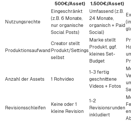
500€/Asset)
1.500€/Asset)
Eingeschränkt
Umfassend (z.B.
Ex
(z.B. 6 Monate,
24 Monate,
Nutzungsrechte
(i
nur organische
organisch + Paid
gl
Social Posts)
Social)
Marke stellt
Pr
Creator stellt
Produkt, ggf.
Ha
Produktionsaufwand
Produkt/Settings
kleines Set-
um
selbst
Budget
Pr
Me
1-3 fertig
Ve
Anzahl der Assets
1 Rohvideo
geschnittene
um
Videos + Fotos
Se
M
1-2
Keine oder 1
Fe
Revisionsschleifen
Revisionsrunden
kleine Revision
en
inkludiert
A