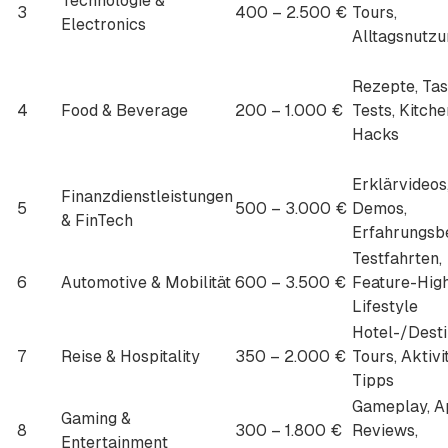
Technologie &
3
400 – 2.500 €
Tours,
Electronics
Alltagsnutzu
Rezepte, Tas
4
Food & Beverage
200 – 1.000 €
Tests, Kitche
Hacks
Erklärvideos
Finanzdienstleistungen
5
500 – 3.000 €
Demos,
& FinTech
Erfahrungsb
Testfahrten,
6
Automotive & Mobilität
600 – 3.500 €
Feature-High
Lifestyle
Hotel-/Desti
7
Reise & Hospitality
350 – 2.000 €
Tours, Aktivi
Tipps
Gameplay, A
Gaming &
8
300 – 1.800 €
Reviews,
Entertainment