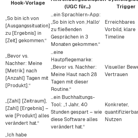
Hook-Vorlage
(UGC für…)
Trigger
…ein Sprachlern-App:
„So bin ich von
„So bin ich von ,Hallo‘
Erreichbares
[Ausgangssituation]
zu fließenden
Vorbild, klare
zu [Ergebnis] in
Gesprächen in 3
Timeline
[Zeit] gekommen.“
Monaten gekommen.“
…eine
„Bevor vs.
Hautpflegemarke:
Nachher: Meine
„Bevor vs. Nachher:
Visueller Bewe
[Metrik] nach
Meine Haut nach 28
Vertrauen
[Anzahl] Tagen mit
Tagen mit dieser
[Produkt].“
Routine.“
…ein Buchhaltungs-
„[Zahl] [Zeitraum],
Tool: „1 Jahr, 40
Konkreter,
[Zahl] [Ergebnis] –
Stunden gespart – wie
quantifizierba
wie [Produkt] alles
diese Software alles
Nutzen
verändert hat.“
verändert hat.“
„Ich habe