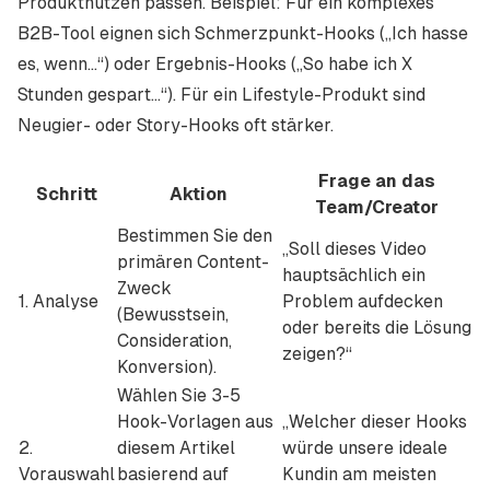
Produktnutzen passen. Beispiel: Für ein komplexes
B2B-Tool eignen sich Schmerzpunkt-Hooks („Ich hasse
es, wenn…“) oder Ergebnis-Hooks („So habe ich X
Stunden gespart…“). Für ein Lifestyle-Produkt sind
Neugier- oder Story-Hooks oft stärker.
Frage an das
Schritt
Aktion
Team/Creator
Bestimmen Sie den
„Soll dieses Video
primären Content-
hauptsächlich ein
Zweck
1. Analyse
Problem aufdecken
(Bewusstsein,
oder bereits die Lösung
Consideration,
zeigen?“
Konversion).
Wählen Sie 3-5
Hook-Vorlagen aus
„Welcher dieser Hooks
2.
diesem Artikel
würde unsere ideale
Vorauswahl
basierend auf
Kundin am meisten